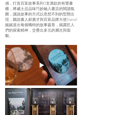
感，打造百富故事系列3支酒款的有聲書
櫃，將威士忌品味巧妙融入書店的閱讀氛
圍，讓說故事的方式以意想不到的型態出
現，聽說書人郝廣才與百富品牌大使Daniel
娓娓道出每個獨特的故事篇章，揭露匠人
們的探索精神，交疊出多元的層次與面
貌。