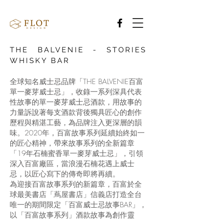
THE BALVENIE - STORIES
WHISKY BAR
全球知名威士忌品牌「THE BALVENIE百富
單一麥芽威士忌」，收錄一系列深具代表
性故事的單一麥芽威士忌酒款，用故事的
力量訴說著每支酒款背後獨具匠心的創作
歷程與精湛工藝，為品牌注入更深層的韻
味。2020年，百富故事系列延續始終如一
的匠心精神，帶來故事系列的全新篇章
「19年石楠蜜香單一麥芽威士忌」，引領
深入百富廠區，當浪漫石楠花遇上威士
忌，以匠心寫下的傳奇即將再續。
為迎接百富故事系列的新篇章，百富於全
球最美書店「蔦屋書店」信義店打造全台
唯一的期間限定「百富威士忌故事BAR」，
以「百富故事系列」酒款故事為創作靈