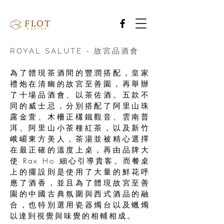
ROYAL SALUTE - 故宮品酒會
為了體現茶酒間的豐潤搭配，皇家
禮炮在清幽的故宮至善園，再舉辦
了十場品酒會、以茶佐酒。五款不
同的威士忌，分別搭配了阿里山珠
露金萱、木柵正欉鐵觀音、雲南普
洱、阿里山小茶種紅茶，以及新竹
峨嵋東方美人，茶湯並被精心選擇
在最正確的溫度上桌，再由品牌大
使 Rax Ho 細心引導貴客。而餐桌
上的擺設則是使用了大量的鮮花呼
應了酒香，並且為了體現故宮至善
園的中國古典氛圍與西式酒品的融
合，也特別選用瓷器燭台以及蠟燭
以達到視覺與味覺的相輔相成。