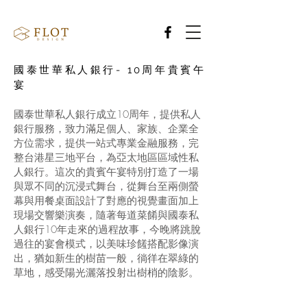
國泰世華私人銀行- 10周年貴賓午
宴
國泰世華私人銀行成立10周年，提供私人
銀行服務，致力滿足個人、家族、企業全
方位需求，提供一站式專業金融服務，完
整台港星三地平台，為亞太地區區域性私
人銀行。這次的貴賓午宴特別打造了一場
與眾不同的沉浸式舞台，從舞台至兩側螢
幕與用餐桌面設計了對應的視覺畫面加上
現場交響樂演奏，隨著每道菜餚與國泰私
人銀行10年走來的過程故事，今晚將跳脫
過往的宴會模式，以美味珍饈搭配影像演
出，猶如新生的樹苗一般，徜徉在翠綠的
草地，感受陽光灑落投射出樹梢的陰影。